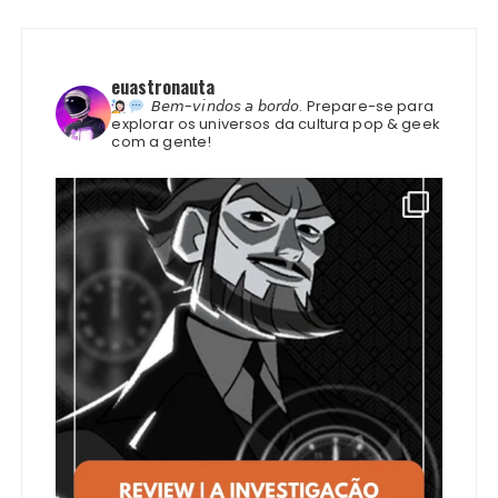
euastronauta
𝘉𝘦𝘮-𝘷𝘪𝘯𝘥𝘰𝘴 𝘢 𝘣𝘰𝘳𝘥𝘰.
Prepare-se para
explorar os universos da cultura pop & geek
com a gente!