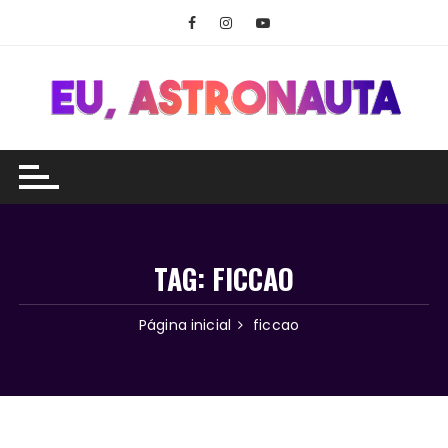
Ir
para
o
conteúdo
TAG:
FICCAO
Página inicial
ficcao