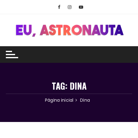
Ir
para
o
conteúdo
TAG:
DINA
Página inicial
Dina