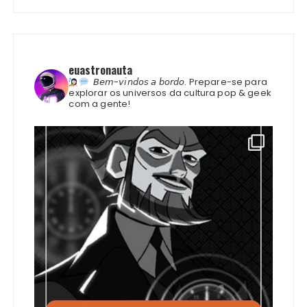
euastronauta
𝘉𝘦𝘮-𝘷𝘪𝘯𝘥𝘰𝘴 𝘢 𝘣𝘰𝘳𝘥𝘰.
Prepare-se para
explorar os universos da cultura pop & geek
com a gente!