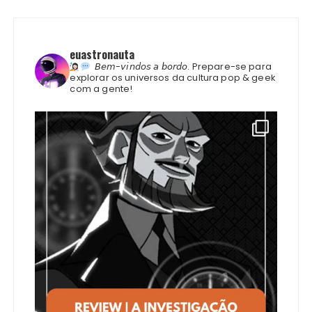
euastronauta
𝘉𝘦𝘮-𝘷𝘪𝘯𝘥𝘰𝘴 𝘢 𝘣𝘰𝘳𝘥𝘰.
Prepare-se para
explorar os universos da cultura pop & geek
com a gente!