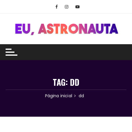
Ir
para
o
conteúdo
TAG:
DD
Página inicial
dd