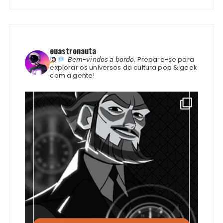
euastronauta
𝘉𝘦𝘮-𝘷𝘪𝘯𝘥𝘰𝘴 𝘢 𝘣𝘰𝘳𝘥𝘰.
Prepare-se para
explorar os universos da cultura pop & geek
com a gente!