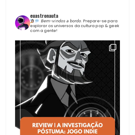
euastronauta
𝘉𝘦𝘮-𝘷𝘪𝘯𝘥𝘰𝘴 𝘢 𝘣𝘰𝘳𝘥𝘰.
Prepare-se para
explorar os universos da cultura pop & geek
com a gente!