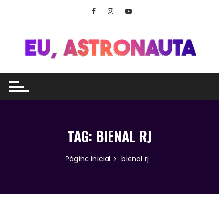
Ir
para
o
conteúdo
TAG:
BIENAL RJ
Página inicial
bienal rj