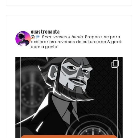
euastronauta
𝘉𝘦𝘮-𝘷𝘪𝘯𝘥𝘰𝘴 𝘢 𝘣𝘰𝘳𝘥𝘰.
Prepare-se para
explorar os universos da cultura pop & geek
com a gente!