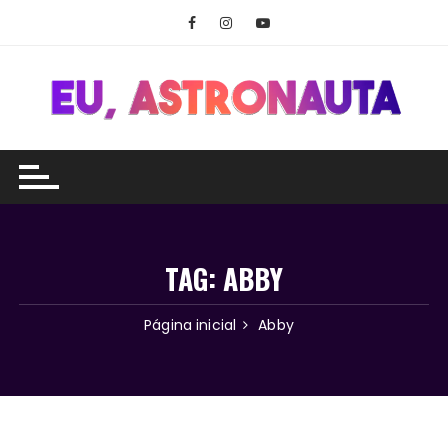
Ir
para
o
conteúdo
TAG:
ABBY
Página inicial
Abby