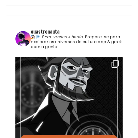
euastronauta
𝘉𝘦𝘮-𝘷𝘪𝘯𝘥𝘰𝘴 𝘢 𝘣𝘰𝘳𝘥𝘰.
Prepare-se para
explorar os universos da cultura pop & geek
com a gente!