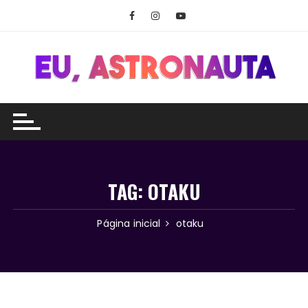
Ir
para
o
conteúdo
TAG:
OTAKU
Página inicial
otaku