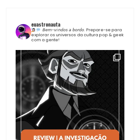
euastronauta
𝘉𝘦𝘮-𝘷𝘪𝘯𝘥𝘰𝘴 𝘢 𝘣𝘰𝘳𝘥𝘰.
Prepare-se para
explorar os universos da cultura pop & geek
com a gente!